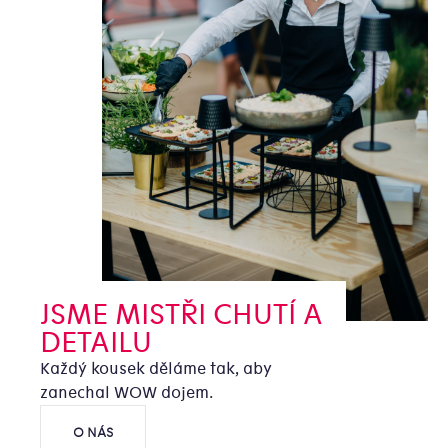
JSME MISTŘI CHUTÍ A
DETAILU
Každý kousek děláme tak, aby
zanechal WOW dojem.
O NÁS