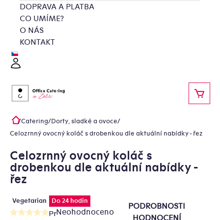
Přejít
DOPRAVA A PLATBA
na
CO UMÍME?
obsah
O NÁS
KONTAKT
Přihlášení
NÁKU
/
Catering
/
Dorty, sladké a ovoce
/
Domů
Celozrnný ovocný koláč s drobenkou dle aktuální nabídky - řez
Celozrnný ovocný koláč s
drobenkou dle aktuální nabídky -
řez
Vegetarian
Do 24 hodin
PODROBNOSTI
Neohodnoceno
Průměrné
HODNOCENÍ