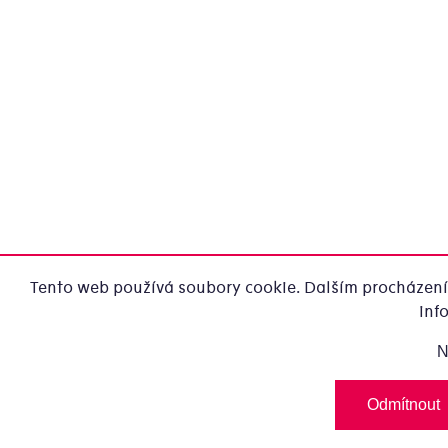
Tento web používá soubory cookie. Dalším procházením
inf
N
Odmítnout