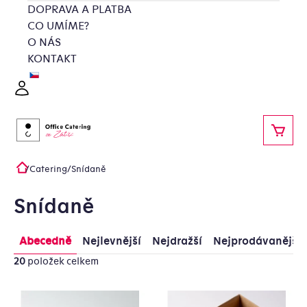
Přejít
DOPRAVA A PLATBA
na
CO UMÍME?
obsah
O NÁS
KONTAKT
Přihlášení
NÁKU
/
Catering
/
Snídaně
Domů
Snídaně
Řazení
Výpis
Abecedně
Nejlevnější
Nejdražší
Nejprodávanější
produktů
produktů
20
položek celkem