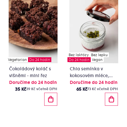
Bez laktózy
Bez lepku
Vegetarian
Do 24 hodin
Do 24 hodin
Vegan
Čokoládový koláč s
Chia semínka v
višněmi - mini řez
kokosovém mléce,
Doručíme do 24 hodin
ovocné coulis
Doručíme do 24 hodin
35 Kč
65 Kč
39 Kč včetně DPH
73 Kč včetně DPH