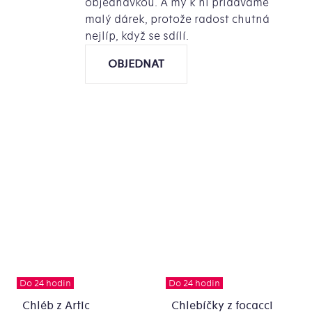
objednávkou. A my k ní přidáváme
malý dárek, protože radost chutná
nejlíp, když se sdílí.
OBJEDNAT
Do 24 hodin
Do 24 hodin
Chléb z Artic
Chlebíčky z focacci