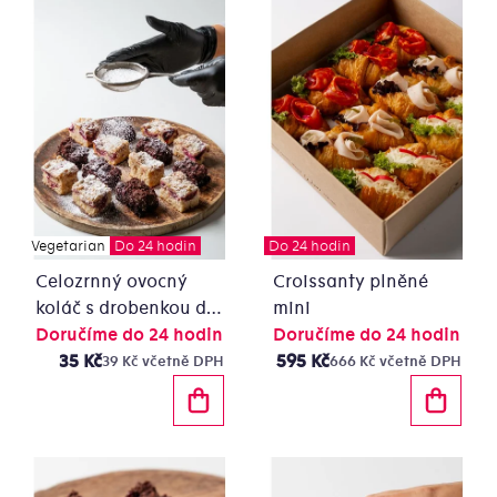
Vegetarian
Do 24 hodin
Do 24 hodin
Celozrnný ovocný
Croissanty plněné
koláč s drobenkou dle
mini
aktuální nabídky - řez
Doručíme do 24 hodin
Doručíme do 24 hodin
35 Kč
595 Kč
39 Kč včetně DPH
666 Kč včetně DPH