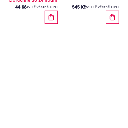
sušenky
Doručíme do 24 hodin
44 Kč
545 Kč
49 Kč včetně DPH
610 Kč včetně DPH