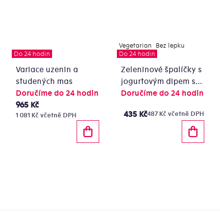
Vegetarian
Bez lepku
Do 24 hodin
Do 24 hodin
Variace uzenin a
Zeleninové špalíčky s
studených mas
jogurtovým dipem s
Doručíme do 24 hodin
pažitkou
Doručíme do 24 hodin
965 Kč
435 Kč
487 Kč včetně DPH
1 081 Kč včetně DPH
Ovládací
prvky
výpisu
Zápatí