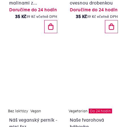
malinami z
ovesnou drobenkou
bezlepkové mouky
Doručíme do 24 hodin
Doručíme do 24 hodin
35 Kč
35 Kč
39 Kč včetně DPH
39 Kč včetně DPH
Bez laktózy
Vegan
Vegetarian
Do 24 hodin
Náš veganský perník -
Naše tvarohová
mini řez
bábovka