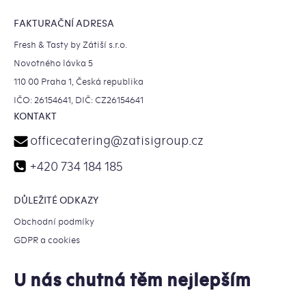
FAKTURAČNÍ ADRESA
Fresh & Tasty by Zátiší s.r.o.
Novotného lávka 5
110 00 Praha 1, Česká republika
IČO: 26154641, DIČ: CZ26154641
KONTAKT
officecatering
@
zatisigroup.cz
+420 734 184 185
DŮLEŽITÉ ODKAZY
Obchodní podmíky
GDPR a cookies
U nás chutná těm nejlepším