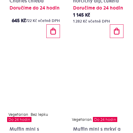
Charles chleba
hořčičný dip, cuketa
Doručíme do 24 hodin
Doručíme do 24 hodin
1 145 Kč
645 Kč
722 Kč včetně DPH
1 282 Kč včetně DPH
Vegetarian
Bez lepku
Do 24 hodin
Vegetarian
Do 24 hodin
Muffin mini s
Muffin mini s mrkví a