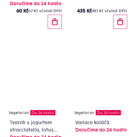
nabídky, domácí
Doručíme do 24 hodin
granola
60 Kč
435 Kč
67 Kč včetně DPH
487 Kč včetně DPH
Vegetarian
Do 24 hodin
Vegetarian
Do 24 hodin
Tvaroh s jogurtem
Variace koláčů
stracciatella, lotus
Doručíme do 24 hodin