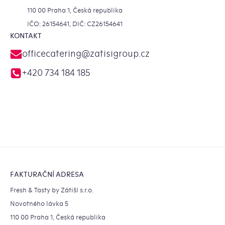
110 00 Praha 1, Česká republika
IČO: 26154641, DIČ: CZ26154641
KONTAKT
officecatering
@
zatisigroup.cz
+420 734 184 185
Zápatí
FAKTURAČNÍ ADRESA
Fresh & Tasty by Zátiší s.r.o.
Novotného lávka 5
110 00 Praha 1, Česká republika