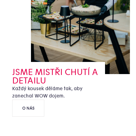
JSME MISTŘI CHUTÍ A
DETAILU
Každý kousek děláme tak, aby
zanechal WOW dojem.
O NÁS