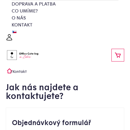
Přejít
DOPRAVA A PLATBA
na
CO UMÍME?
obsah
O NÁS
KONTAKT
Přihlášení
NÁKU
/
Kontakt
Domů
Jak nás najdete a
kontaktujete?
Objednávkový formulář