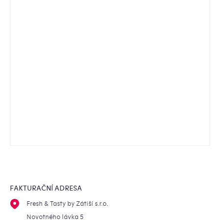
FAKTURAČNÍ ADRESA
Fresh & Tasty by Zátiší s.r.o.
Novotného lávka 5