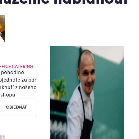
FFICE CATERING
i pohodlně
bjednáte za pár
liknutí z našeho
-shopu
OBJEDNAT