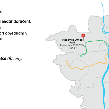
.
lendář doručení
,
y.
 při objednání v
du
.
nice
(Říčany,