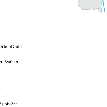
ch kantýnách
o 15:00
na
 4
né pobočce.