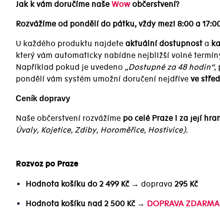
Jak k vám doručíme naše
Wow
občerstvení?
Rozvážíme od pondělí do pátku, vždy mezi 8:00 a 17:00
U každého produktu najdete
aktuální dostupnost
a
ka
který vám automaticky nabídne nejbližší volné termín
Například pokud je uvedeno
„Dostupné za 48 hodin“
,
pondělí vám systém umožní doručení nejdříve
ve stře
Ceník dopravy
Naše občerstvení rozvážíme
po celé Praze i za její hra
Úvaly, Kojetice, Zdiby, Horoměřice, Hostivice).
Rozvoz po Praze
Hodnota košíku do 2 499 Kč
→ doprava
295 Kč
Hodnota košíku nad 2 500 Kč
→
DOPRAVA ZDARMA