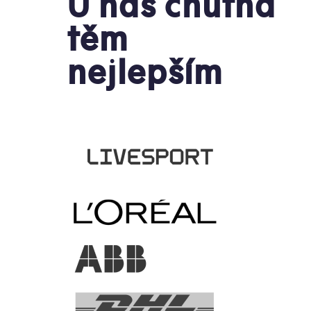
U nás chutná
těm
nejlepším