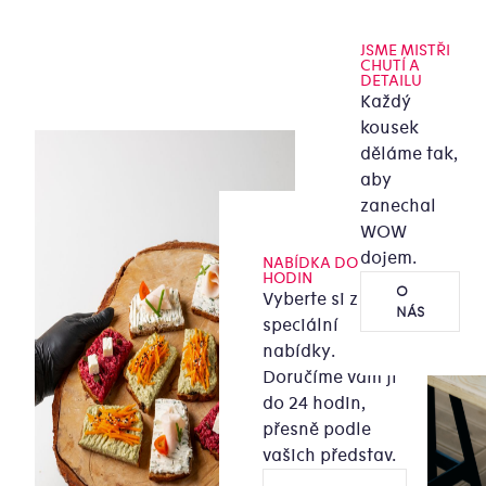
JSME MISTŘI
CHUTÍ A
DETAILU
Každý
kousek
děláme tak,
aby
zanechal
WOW
dojem.
NABÍDKA DO 24
HODIN
O
Vyberte si z naší
NÁS
speciální
nabídky.
Doručíme vám ji
do 24 hodin,
přesně podle
vašich představ.