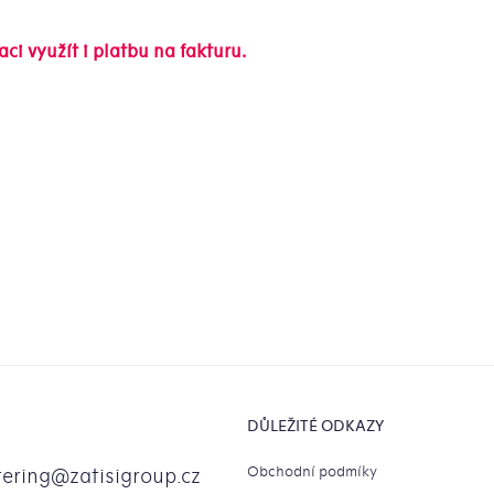
i využít i platbu na fakturu.
DŮLEŽITÉ ODKAZY
Obchodní podmíky
tering
@
zatisigroup.cz