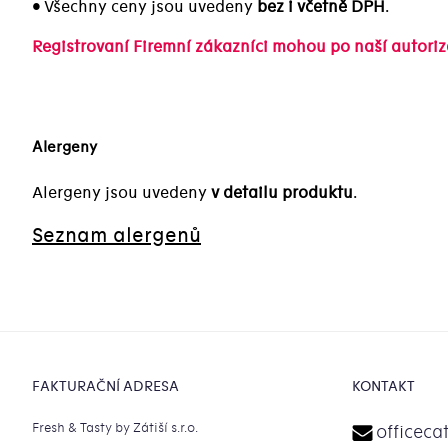
• Všechny ceny jsou uvedeny
bez i včetně DPH
.
Registrovaní Firemní zákazníci mohou po naší autorizac
Alergeny
Alergeny jsou uvedeny
v detailu produktu
.
Seznam alergenů
Zápatí
FAKTURAČNÍ ADRESA
KONTAKT
Fresh & Tasty by Zátiší s.r.o.
officeca