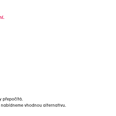
ní.
y přepočítá.
a nabídneme vhodnou alternativu.