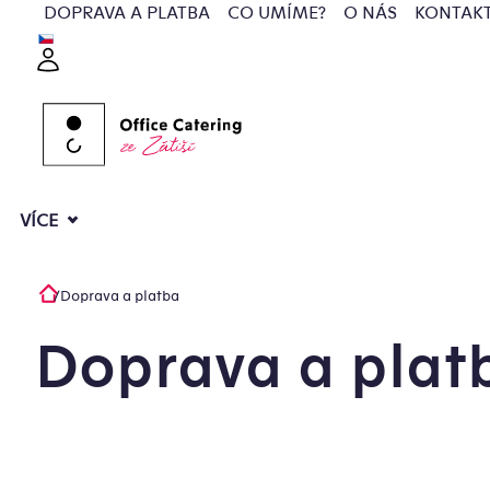
Přejít
DOPRAVA A PLATBA
CO UMÍME?
O NÁS
KONTAK
na
Přihlášení
obsah
VÍCE
/
Doprava a platba
Domů
Doprava a plat