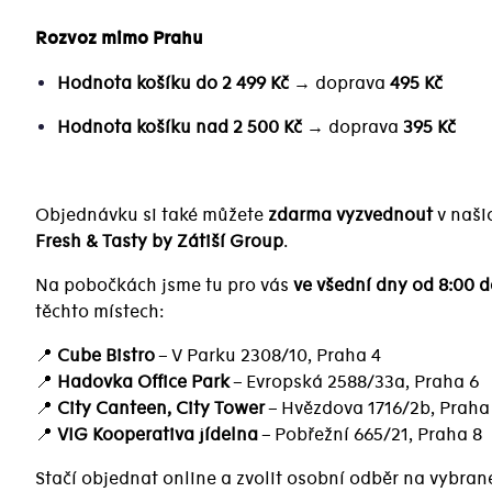
Rozvoz mimo Prahu
Hodnota košíku do 2 499 Kč
→ doprava
495 Kč
Hodnota košíku nad 2 500 Kč
→ doprava
395 Kč
Objednávku si také můžete
zdarma vyzvednout
v naši
Fresh & Tasty by Zátiší Group
.
Na pobočkách jsme tu pro vás
ve všední dny od 8:00 d
těchto místech:
📍
Cube Bistro
– V Parku 2308/10, Praha 4
📍
Hadovka Office Park
– Evropská 2588/33a, Praha 6
📍
City Canteen, City Tower
– Hvězdova 1716/2b, Praha
📍
VIG Kooperativa jídelna
– Pobřežní 665/21, Praha 8
Stačí objednat online a zvolit osobní odběr na vybra