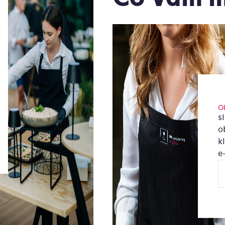
O
s
o
k
e