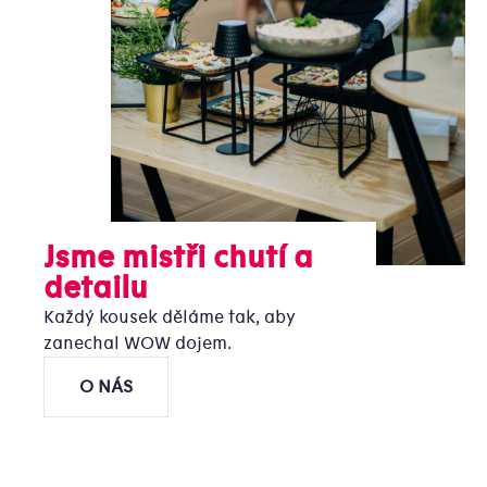
Jsme mistři chutí a
detailu
Každý kousek děláme tak, aby
zanechal WOW dojem.
O NÁS