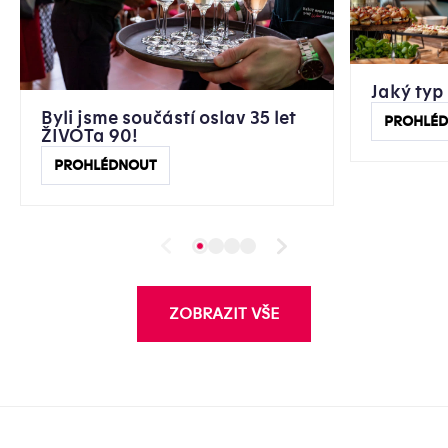
Jaký typ
Byli jsme součástí oslav 35 let
PROHLÉ
ŽIVOTa 90!
PROHLÉDNOUT
ZOBRAZIT VŠE
Zápatí