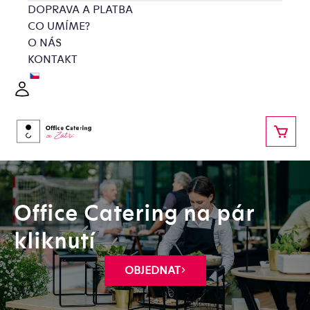
Přejít
DOPRAVA A PLATBA
na
CO UMÍME?
obsah
O NÁS
KONTAKT
Přihlášení
NÁKU
Office Catering na pár
kliknutí
OBJEDNAT