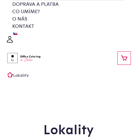
Přejít
DOPRAVA A PLATBA
na
CO UMÍME?
obsah
O NÁS
KONTAKT
Přihlášení
NÁKU
/
Lokality
Domů
Lokality