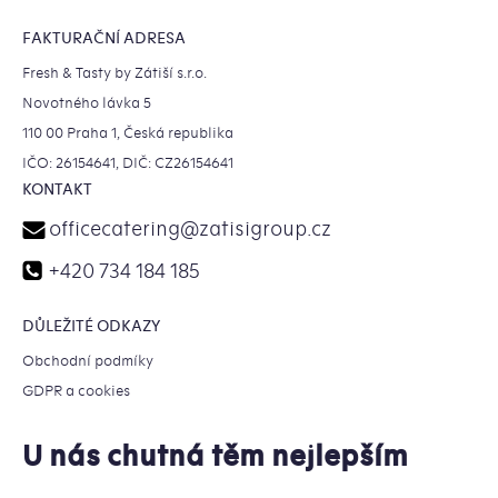
FAKTURAČNÍ ADRESA
Fresh & Tasty by Zátiší s.r.o.
Novotného lávka 5
110 00 Praha 1, Česká republika
IČO: 26154641, DIČ: CZ26154641
KONTAKT
officecatering
@
zatisigroup.cz
+420 734 184 185
DŮLEŽITÉ ODKAZY
Obchodní podmíky
GDPR a cookies
U nás chutná těm nejlepším