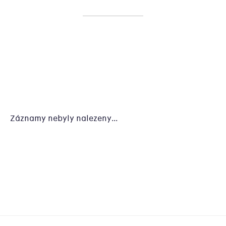
Záznamy nebyly nalezeny...
Zápatí