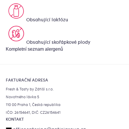
Obsahující laktózu
Obsahující skořápkové plody
Kompletní seznam alergenů
Zápatí
FAKTURAČNÍ ADRESA
Fresh & Tasty by Zátiší s.r.o.
Novotného lávka 5
110 00 Praha 1, Česká republika
IČO: 26154641, DIČ: CZ26154641
KONTAKT