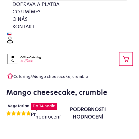
Přejít
DOPRAVA A PLATBA
na
CO UMÍME?
obsah
O NÁS
KONTAKT
Přihlášení
NÁKU
/
Catering
/
Mango cheesecake, crumble
Domů
Mango cheesecake, crumble
Vegetarian
Do 24 hodin
7
PODROBNOSTI
Průměrné
hodnocení
HODNOCENÍ
hodnocení
produktu
je