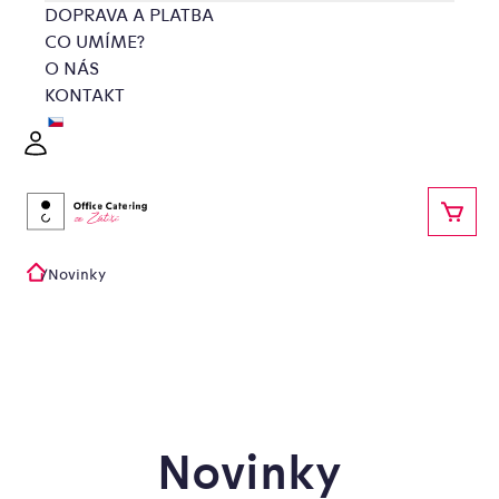
Přejít
DOPRAVA A PLATBA
na
CO UMÍME?
obsah
O NÁS
KONTAKT
Přihlášení
NÁKU
/
Novinky
Domů
Novinky