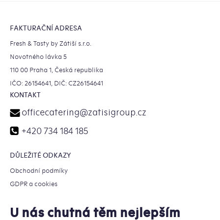
zařídit profesionální
NEJEN grilovací akci
,
Zápatí
grilované speciality
neváhejte se na nás obrátit – připravíme vše
od menu až po perfektní servis.
FAKTURAČNÍ ADRESA
Fresh & Tasty by Zátiší s.r.o.
Novotného lávka 5
110 00 Praha 1, Česká republika
IČO: 26154641, DIČ: CZ26154641
KONTAKT
officecatering
@
zatisigroup.cz
+420 734 184 185
DŮLEŽITÉ ODKAZY
Obchodní podmíky
GDPR a cookies
U nás chutná těm nejlepším