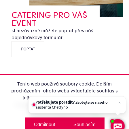
CATERING PRO VÁŠ
EVENT
si nezávazně můžete poptat přes náš
objednávkový formulář
POPTAT
Tento web používá soubory cookie. Dalším
procházením tohoto webu vyjadřujete souhlas s
jejich používáním.. Více informací
zde
.
Potřebujete poradit?
Zeptejte se našeho
Copyright 2026
Office Catering ze Zátiší
. Všechna práva
asistenta
Chettyho
.
Nastavení
vyhrazena.
Upravit nastavení cookies
Vytvořila MirandaMedia Group s.r.o.
na platformě
Odmítnout
Souhlasím
Shoptet