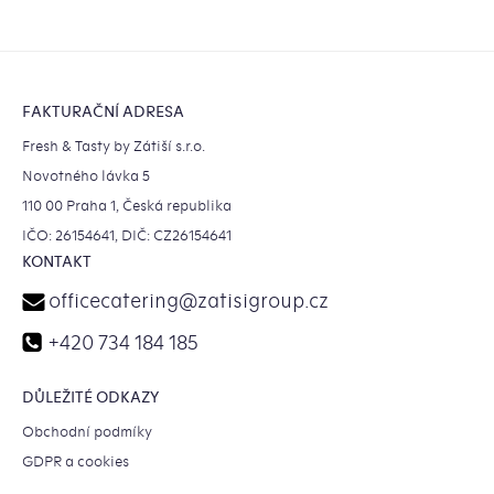
Zápatí
FAKTURAČNÍ ADRESA
Fresh & Tasty by Zátiší s.r.o.
Novotného lávka 5
110 00 Praha 1, Česká republika
IČO: 26154641, DIČ: CZ26154641
KONTAKT
officecatering
@
zatisigroup.cz
+420 734 184 185
DŮLEŽITÉ ODKAZY
Obchodní podmíky
GDPR a cookies