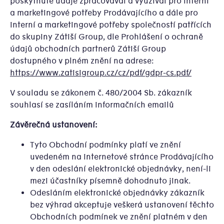
poskytnuté údaje zpracovával a využíval pro interní
a marketingové potřeby Prodávajícího a dále pro
interní a marketingové potřeby společností patřících
do skupiny Zátiší Group, dle Prohlášení o ochraně
údajů obchodních partnerů Zátiší Group
dostupného v plném znění na adrese:
https://www.zatisigroup.cz/cz/pdf/gdpr-cs.pdf/
V souladu se zákonem č. 480/2004 Sb. zákazník
souhlasí se zasíláním informačních emailů
Závěrečná ustanovení:
Tyto Obchodní podmínky platí ve znění
uvedeném na internetové stránce Prodávajícího
v den odeslání elektronické objednávky, není-li
mezi účastníky písemně dohodnuto jinak.
Odesláním elektronické objednávky zákazník
bez výhrad akceptuje veškerá ustanovení těchto
Obchodních podmínek ve znění platném v den