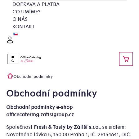
Přejít
DOPRAVA A PLATBA
na
CO UMÍME?
obsah
O NÁS
KONTAKT
Přihlášení
NÁKU
/
Obchodní podmínky
Domů
Obchodní podmínky
Obchodní podmínky e-shop
officecatering.zatisigroup.cz
Společnost
Fresh & Tasty by Zátiší s.r.o.
, se sídlem:
Novotného lávka 5, 150 00 Praha 1, IČ: 26154641, DIČ: