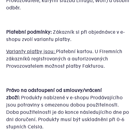
Provozovatele, kurýrní služba Liftago, Wolt) a osobní
odběr.
Platební podmínky:
Zákazník si při objednávce v e-
shopu zvolí variantu platby.
Varianty platby jsou:
Platební kartou. U Firemních
zákazníků registrovaných a autorizovaných
Provozovatelem možnost platby Fakturou.
Právo na odstoupení od smlouvy/vrácení
zboží:
Produkty nabízené v e-shopu Prodávajícího
jsou potraviny s omezenou dobou použitelnosti.
Doba použitelnosti je do konce následujícího dne po
dni doručení. Produkty musí být uskladněni při 0-6
stupních Celsia.