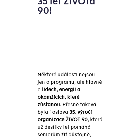
35 let ŽIVOTa
90!
Některé události nejsou
jen o programu, ale hlavně
o
lidech, energii a
okamžicích, které
zůstanou.
Přesně taková
byla i oslava
35. výročí
organizace ŽIVOT 90,
která
už desítky let pomáhá
seniorům žít důstojně,