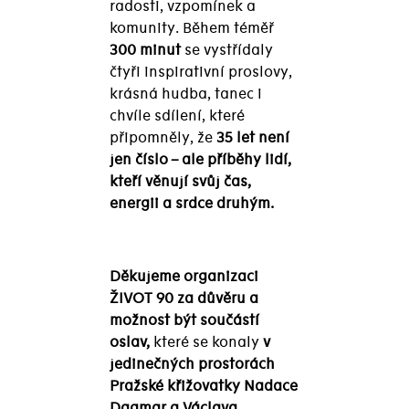
radosti, vzpomínek a
komunity. Během téměř
300 minut
se vystřídaly
čtyři inspirativní proslovy,
krásná hudba, tanec i
chvíle sdílení, které
připomněly, že
35 let není
jen číslo – ale příběhy lidí,
kteří věnují svůj čas,
energii a srdce druhým.
Děkujeme organizaci
ŽIVOT 90 za důvěru a
možnost být součástí
oslav,
které se konaly
v
jedinečných prostorách
Pražské křižovatky Nadace
Dagmar a Václava