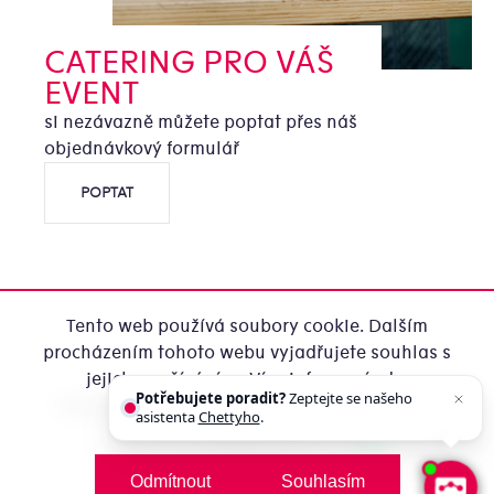
CATERING PRO VÁŠ
EVENT
si nezávazně můžete poptat přes náš
objednávkový formulář
POPTAT
Tento web používá soubory cookie. Dalším
procházením tohoto webu vyjadřujete souhlas s
jejich používáním.. Více informací
zde
.
Potřebujete poradit?
Zeptejte se našeho
Copyright 2026
Office Catering ze Zátiší
. Všechna práva
asistenta
Chettyho
.
Nastavení
vyhrazena.
Upravit nastavení cookies
Vytvořila MirandaMedia Group s.r.o.
na platformě
Odmítnout
Souhlasím