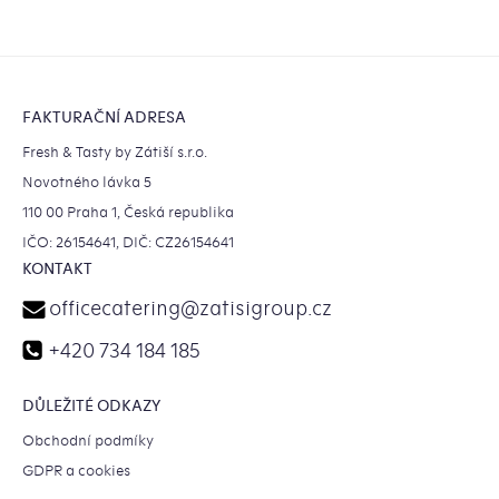
Zápatí
FAKTURAČNÍ ADRESA
Fresh & Tasty by Zátiší s.r.o.
Novotného lávka 5
110 00 Praha 1, Česká republika
IČO: 26154641, DIČ: CZ26154641
KONTAKT
officecatering
@
zatisigroup.cz
+420 734 184 185
DŮLEŽITÉ ODKAZY
Obchodní podmíky
GDPR a cookies