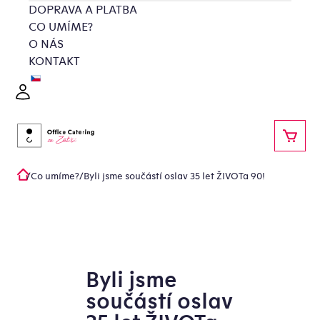
Přejít
DOPRAVA A PLATBA
na
CO UMÍME?
obsah
O NÁS
KONTAKT
Přihlášení
NÁKU
/
Co umíme?
/
Byli jsme součástí oslav 35 let ŽIVOTa 90!
Domů
Byli jsme
součástí oslav