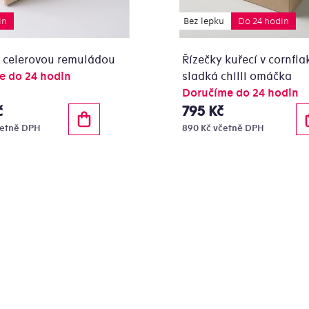
in
Bez lepku
Do 24 hodin
s celerovou remuládou
Řízečky kuřecí v cornfla
e do 24 hodin
sladká chilli omáčka
Doručíme do 24 hodin
č
795 Kč
četně DPH
890 Kč včetně DPH