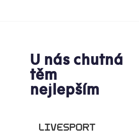
U nás chutná
těm
nejlepším