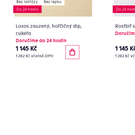
Bez laktózy
Bez lepku
Do 24 hodin
Do 24 hod
Losos zauzený, hořčičný dip,
Rostbíf 
cuketa
Doručím
Doručíme do 24 hodin
1 145 Kč
1 145 K
1 282 Kč včetně DPH
1 282 Kč v