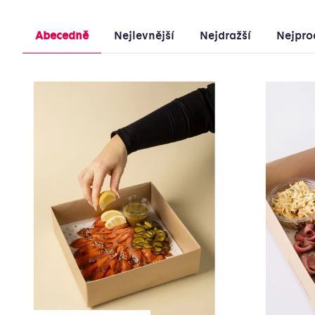
Řazení
Výpis
Abecedně
Nejlevnější
Nejdražší
Nejpro
produktů
produktů