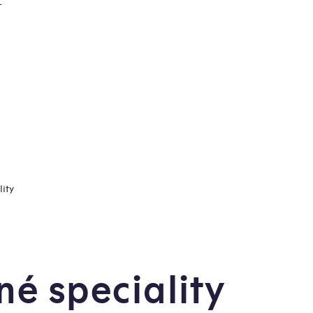
T
lity
né speciality