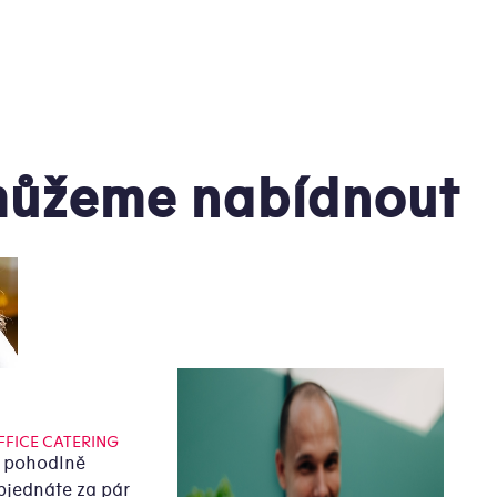
ůžeme nabídnout
FFICE CATERING
i pohodlně
bjednáte za pár