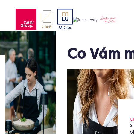
Co Vám m
O
s
o