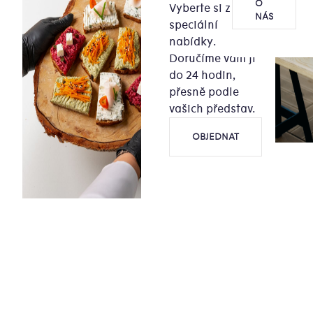
O
Vyberte si z naší
NÁS
speciální
nabídky.
Doručíme vám ji
do 24 hodin,
přesně podle
vašich představ.
OBJEDNAT