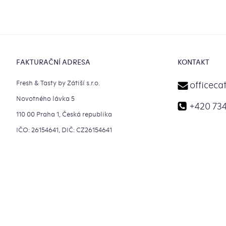
Ovládací
prvky
výpisu
Zápatí
FAKTURAČNÍ ADRESA
KONTAKT
Fresh & Tasty by Zátiší s.r.o.
officeca
Novotného lávka 5
+420 734
110 00 Praha 1, Česká republika
IČO: 26154641, DIČ: CZ26154641