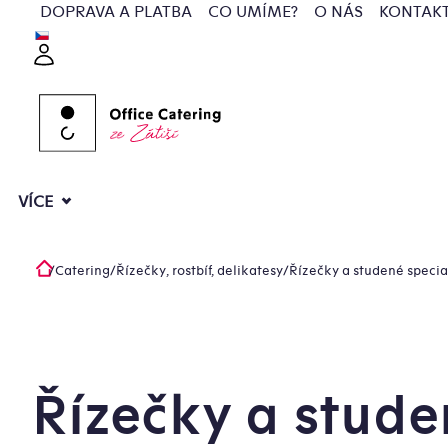
Přejít
DOPRAVA A PLATBA
CO UMÍME?
O NÁS
KONTAK
na
Přihlášení
obsah
VÍCE
/
Catering
/
Řízečky, rostbíf, delikatesy
/
Řízečky a studené specia
Domů
Řízečky a stude