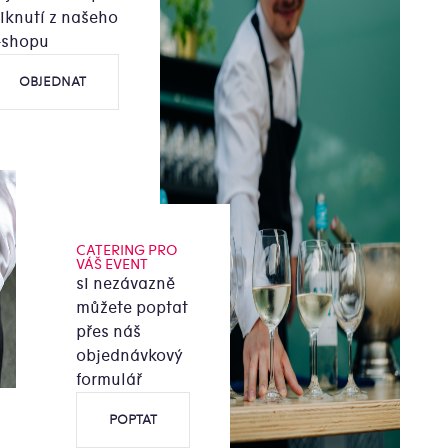
liknutí z našeho
-shopu
OBJEDNAT
CATERING PRO
VÁŠ EVENT
si nezávazně
můžete poptat
přes náš
objednávkový
formulář
POPTAT