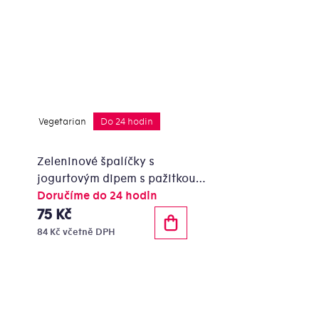
Vegetarian
Do 24 hodin
Zeleninové špalíčky s
jogurtovým dipem s pažitkou
130g
Doručíme do 24 hodin
75 Kč
84 Kč včetně DPH