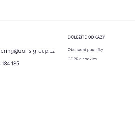
DŮLEŽITÉ ODKAZY
Obchodní podmíky
tering
@
zatisigroup.cz
GDPR a cookies
 184 185