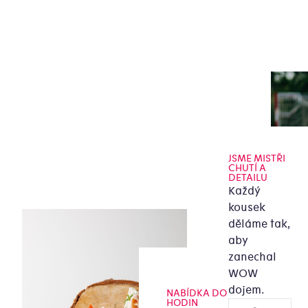
JSME MISTŘI
CHUTÍ A
DETAILU
Každý
kousek
děláme tak,
aby
zanechal
WOW
dojem.
NABÍDKA DO 24
HODIN