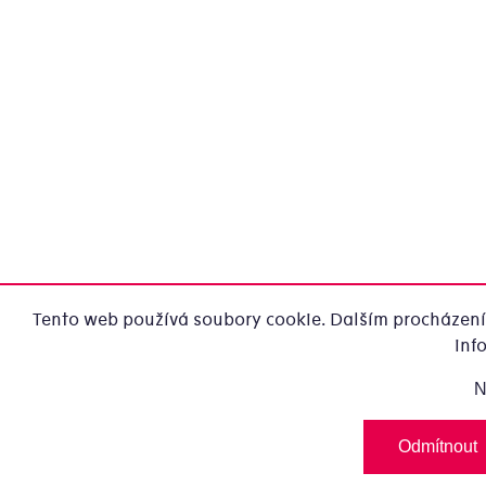
Tento web používá soubory cookie. Dalším procházením
inf
N
Odmítnout