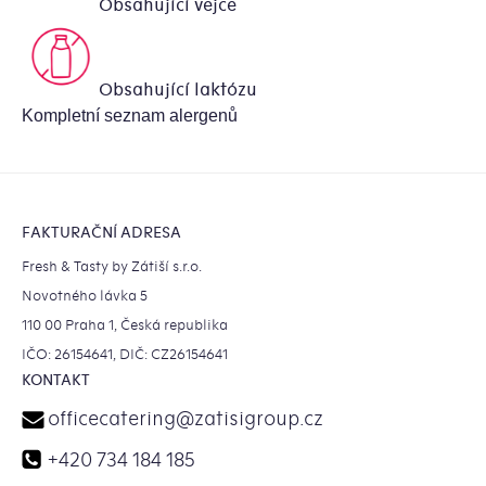
Obsahující vejce
Obsahující laktózu
Kompletní seznam alergenů
Zápatí
FAKTURAČNÍ ADRESA
Fresh & Tasty by Zátiší s.r.o.
Novotného lávka 5
110 00 Praha 1, Česká republika
IČO: 26154641, DIČ: CZ26154641
KONTAKT
officecatering
@
zatisigroup.cz
+420 734 184 185