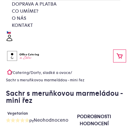
Přejít
DOPRAVA A PLATBA
na
CO UMÍME?
obsah
O NÁS
KONTAKT
Přihlášení
NÁKU
/
Catering
/
Dorty, sladké a ovoce
/
Domů
Sachr s meruňkovou marmeládou - mini řez
Sachr s meruňkovou marmeládou -
mini řez
Vegetarian
PODROBNOSTI
Neohodnoceno
Průměrné
HODNOCENÍ
hodnocení