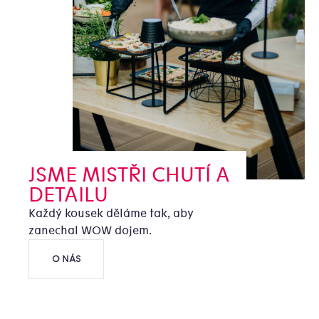
JSME MISTŘI CHUTÍ A
DETAILU
Každý kousek děláme tak, aby
zanechal WOW dojem.
O NÁS