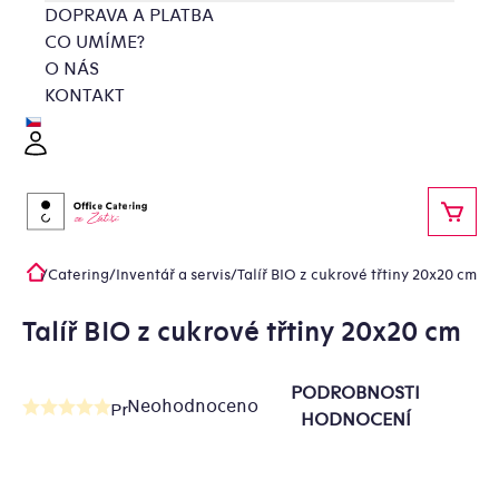
Přejít
DOPRAVA A PLATBA
na
CO UMÍME?
obsah
O NÁS
KONTAKT
Přihlášení
NÁKU
/
Catering
/
Inventář a servis
/
Talíř BIO z cukrové třtiny 20x20 cm
Domů
Talíř BIO z cukrové třtiny 20x20 cm
PODROBNOSTI
Neohodnoceno
Průměrné
HODNOCENÍ
hodnocení
produktu
je