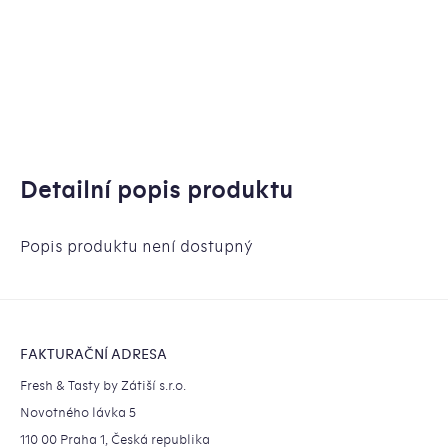
Detailní popis produktu
Popis produktu není dostupný
Zápatí
FAKTURAČNÍ ADRESA
Fresh & Tasty by Zátiší s.r.o.
Novotného lávka 5
110 00 Praha 1, Česká republika