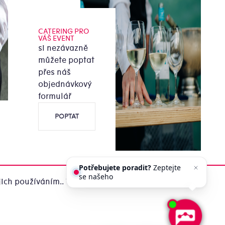
CATERING PRO
VÁŠ EVENT
si nezávazně
můžete poptat
přes náš
objednávkový
formulář
POPTAT
Potřebujete poradit?
Zeptejte
se našeho asistenta
Chettyho
.
ich používáním.. Více informací
zde
.