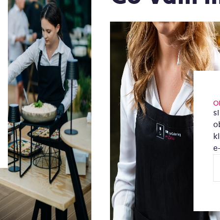
O
s
o
k
e