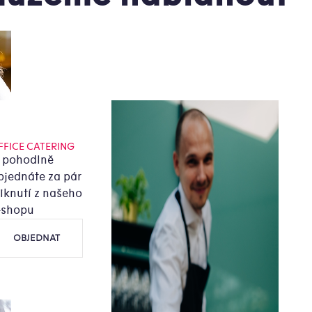
FFICE CATERING
i pohodlně
bjednáte za pár
liknutí z našeho
-shopu
OBJEDNAT