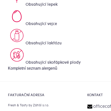
Obsahující lepek
Obsahující vejce
Obsahující laktózu
Obsahující skořápkové plody
Kompletní seznam alergenů
Zápatí
FAKTURAČNÍ ADRESA
KONTAKT
Fresh & Tasty by Zátiší s.r.o.
officeca