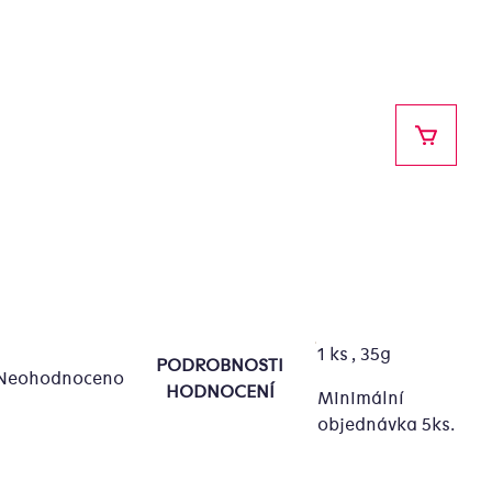
NÁKUPN
1 ks , 35g
PODROBNOSTI
Neohodnoceno
ůměrné
HODNOCENÍ
Minimální
dnocení
objednávka 5ks.
oduktu
0