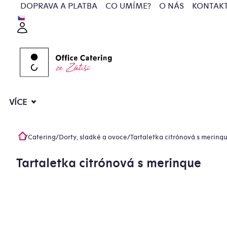
Přejít
DOPRAVA A PLATBA
CO UMÍME?
O NÁS
KONTAK
na
Přihlášení
obsah
VÍCE
/
Catering
/
Dorty, sladké a ovoce
/
Tartaletka citrónová s merinq
Domů
Tartaletka citrónová s merinque