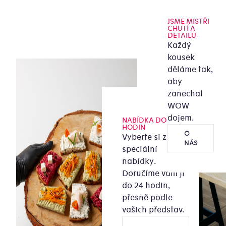
JSME MISTŘI
CHUTÍ A
DETAILU
Každý
kousek
děláme tak,
aby
zanechal
WOW
dojem.
NABÍDKA DO 24
HODIN
O
Vyberte si z naší
NÁS
speciální
nabídky.
Doručíme vám ji
do 24 hodin,
přesně podle
vašich představ.