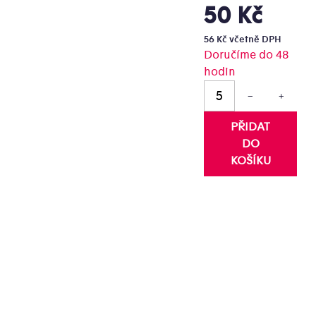
50 Kč
Měrná
cena:
56 Kč včetně DPH
ězdiček.
Doručíme do 48
hodin
−
+
PŘIDAT
DO
KOŠÍKU