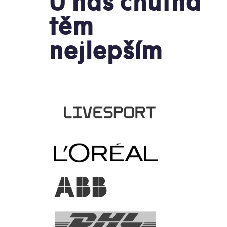
U nás chutná
těm
nejlepším