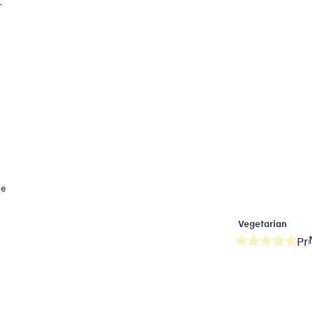
T
ue
Vegetarian
Pr
ho
pr
je
0,