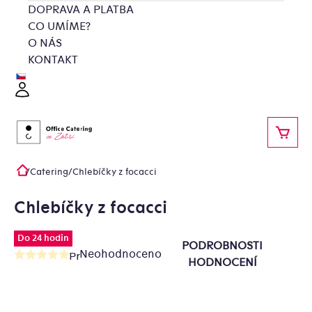
Přejít
DOPRAVA A PLATBA
na
CO UMÍME?
obsah
O NÁS
KONTAKT
Přihlášení
NÁKU
/
Catering
/
Chlebíčky z focacci
Domů
Chlebíčky z focacci
Do 24 hodin
PODROBNOSTI
Neohodnoceno
Průměrné
HODNOCENÍ
hodnocení
produktu
je