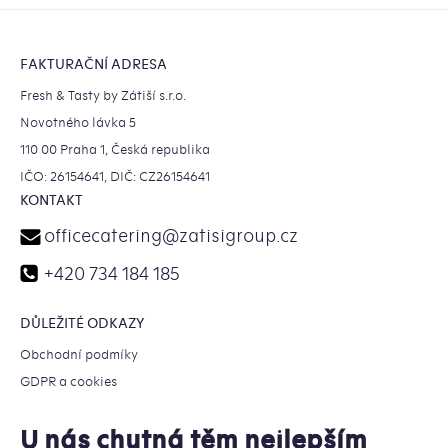
Zápatí
FAKTURAČNÍ ADRESA
Fresh & Tasty by Zátiší s.r.o.
Novotného lávka 5
110 00 Praha 1, Česká republika
IČO: 26154641, DIČ: CZ26154641
KONTAKT
officecatering
@
zatisigroup.cz
+420 734 184 185
DŮLEŽITÉ ODKAZY
Obchodní podmíky
GDPR a cookies
U nás chutná těm nejlepším