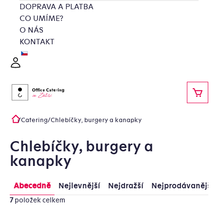
Přejít
DOPRAVA A PLATBA
na
CO UMÍME?
obsah
O NÁS
KONTAKT
Přihlášení
NÁKU
/
Catering
/
Chlebíčky, burgery a kanapky
Domů
Chlebíčky, burgery a
kanapky
Řazení
Výpis
Abecedně
Nejlevnější
Nejdražší
Nejprodávanější
produktů
produktů
7
položek celkem