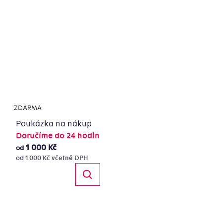
ZDARMA
ZDARMA
Poukázka na nákup
Doručíme do 24 hodin
1 000 Kč
od
od 1 000 Kč včetně DPH