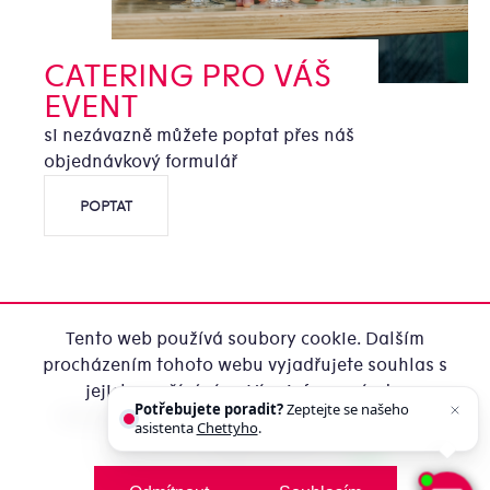
CATERING PRO VÁŠ
EVENT
si nezávazně můžete poptat přes náš
objednávkový formulář
POPTAT
Tento web používá soubory cookie. Dalším
procházením tohoto webu vyjadřujete souhlas s
jejich používáním.. Více informací
zde
.
Potřebujete poradit?
Zeptejte se našeho
Copyright 2026
Office Catering ze Zátiší
. Všechna práva
asistenta
Chettyho
.
Nastavení
vyhrazena.
Upravit nastavení cookies
Vytvořila MirandaMedia Group s.r.o.
na platformě