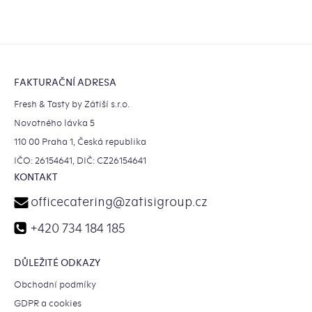
Ovládací
prvky
výpisu
Zápatí
FAKTURAČNÍ ADRESA
Fresh & Tasty by Zátiší s.r.o.
Novotného lávka 5
110 00 Praha 1, Česká republika
IČO: 26154641, DIČ: CZ26154641
KONTAKT
officecatering
@
zatisigroup.cz
+420 734 184 185
DŮLEŽITÉ ODKAZY
Obchodní podmíky
GDPR a cookies