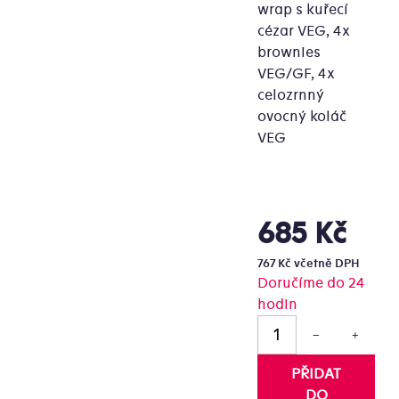
wrap s kuřecí
cézar VEG, 4x
brownies
ězdiček.
VEG/GF, 4x
celozrnný
ovocný koláč
VEG
685 Kč
Měrná
cena:
767 Kč včetně DPH
Doručíme do 24
hodin
−
+
PŘIDAT
DO