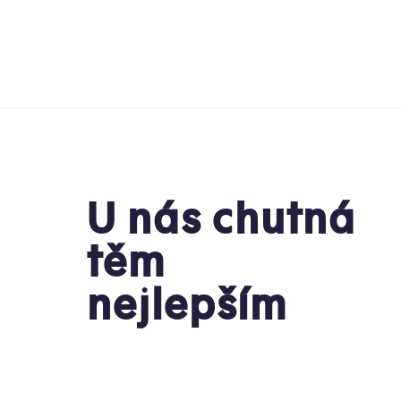
U nás chutná
těm
nejlepším