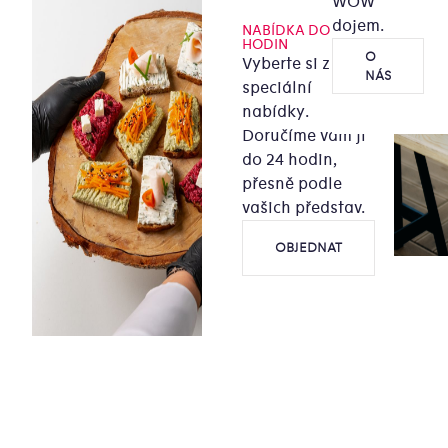
WOW
dojem.
NABÍDKA DO 24
HODIN
O
Vyberte si z naší
NÁS
speciální
nabídky.
Doručíme vám ji
do 24 hodin,
přesně podle
vašich představ.
OBJEDNAT