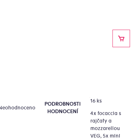
NÁKUPN
16 ks
PODROBNOSTI
Neohodnoceno
ůměrné
HODNOCENÍ
4x focaccia s
dnocení
rajčaty a
oduktu
mozzarellou
VEG, 5x mini
0