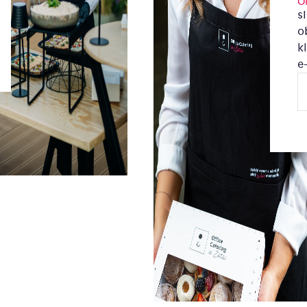
O
s
o
k
e