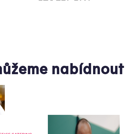
ůžeme nabídnout