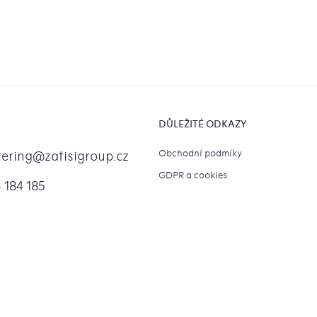
DŮLEŽITÉ ODKAZY
Obchodní podmíky
tering
@
zatisigroup.cz
GDPR a cookies
 184 185