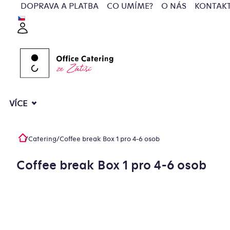
Přejít
DOPRAVA A PLATBA
CO UMÍME?
O NÁS
KONTAK
na
Přihlášení
obsah
VÍCE
/
Catering
/
Coffee break Box 1 pro 4-6 osob
Domů
Coffee break Box 1 pro 4-6 osob