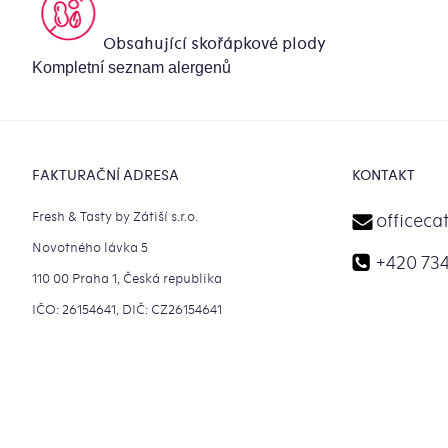
Obsahující skořápkové plody
Kompletní seznam alergenů
Zápatí
FAKTURAČNÍ ADRESA
KONTAKT
Fresh & Tasty by Zátiší s.r.o.
officeca
Novotného lávka 5
+420 734
110 00 Praha 1, Česká republika
IČO: 26154641, DIČ: CZ26154641