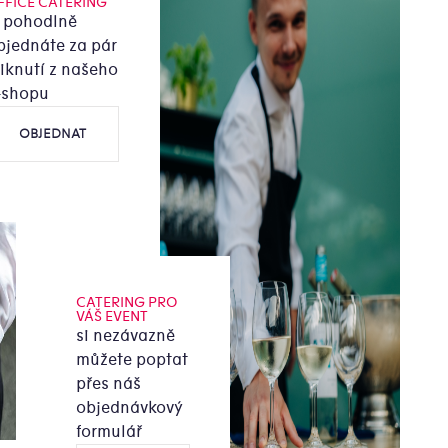
FFICE CATERING
i pohodlně
bjednáte za pár
liknutí z našeho
-shopu
OBJEDNAT
CATERING PRO
VÁŠ EVENT
si nezávazně
můžete poptat
přes náš
objednávkový
formulář