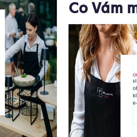
Co Vám m
O
s
o
k
e