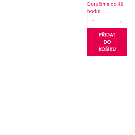
Doručíme do 48
hodin
ězdiček.
−
+
PŘIDAT
DO
KOŠÍKU