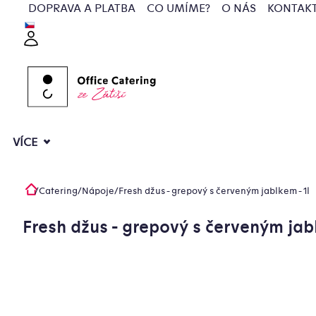
Přejít
DOPRAVA A PLATBA
CO UMÍME?
O NÁS
KONTAK
na
Přihlášení
obsah
VÍCE
/
Catering
/
Nápoje
/
Fresh džus - grepový s červeným jablkem - 1l
Domů
Fresh džus - grepový s červeným jabl