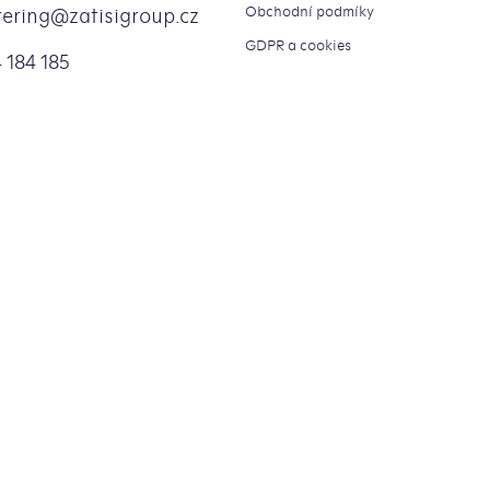
Obchodní podmíky
tering
@
zatisigroup.cz
GDPR a cookies
 184 185