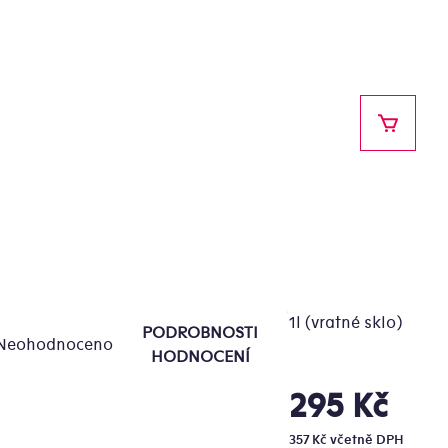
NÁKUPN
1l (vratné sklo)
PODROBNOSTI
Neohodnoceno
ůměrné
HODNOCENÍ
dnocení
oduktu
295 Kč
Měrná
cena:
357 Kč včetně DPH
0