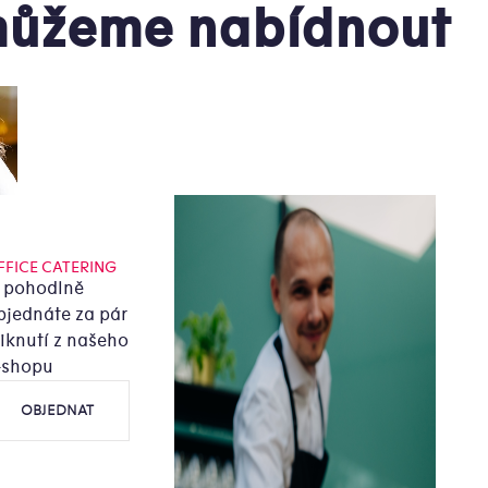
ůžeme nabídnout
FFICE CATERING
i pohodlně
bjednáte za pár
liknutí z našeho
-shopu
OBJEDNAT