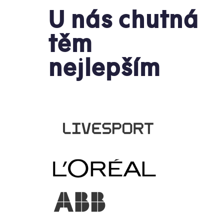
U nás chutná
těm
nejlepším