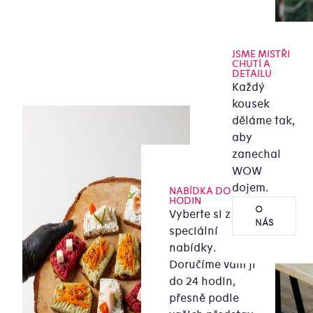
JSME MISTŘI
CHUTÍ A
DETAILU
Každý
kousek
děláme tak,
aby
zanechal
WOW
dojem.
NABÍDKA DO 24
HODIN
O
Vyberte si z naší
NÁS
speciální
nabídky.
Doručíme vám ji
do 24 hodin,
přesně podle