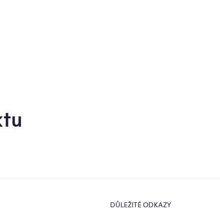
z
5
hv
ktu
DŮLEŽITÉ ODKAZY