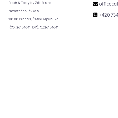
Fresh & Tasty by Zátiší s.r.o.
officeca
Novotného lávka 5
+420 734
110 00 Praha 1, Česká republika
IČO: 26154641, DIČ: CZ26154641