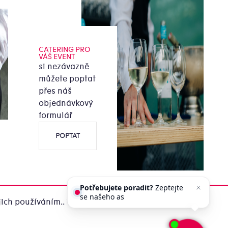
CATERING PRO
VÁŠ EVENT
si nezávazně
můžete poptat
přes náš
objednávkový
formulář
POPTAT
Potřebujete poradit?
Zeptejte
se našeho asistenta
Chettyho
.
ich používáním.. Více informací
zde
.