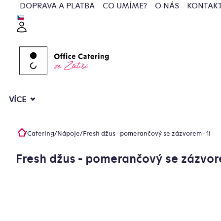
Přejít
DOPRAVA A PLATBA
CO UMÍME?
O NÁS
KONTAK
na
Přihlášení
obsah
VÍCE
/
Catering
/
Nápoje
/
Fresh džus - pomerančový se zázvorem - 1l
Domů
Fresh džus - pomerančový se zázvore