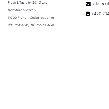
Fresh & Tasty by Zátiší s.r.o.
officeca
Novotného lávka 5
+420 734
110 00 Praha 1, Česká republika
IČO: 26154641, DIČ: CZ26154641