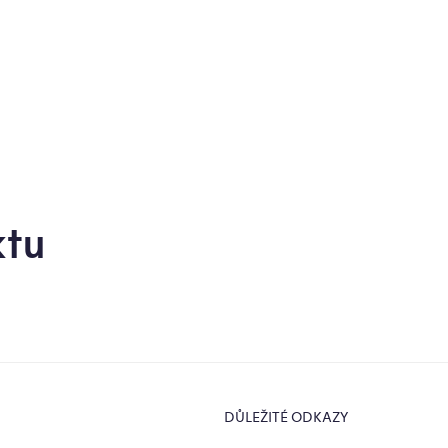
z
5
hv
ktu
DŮLEŽITÉ ODKAZY