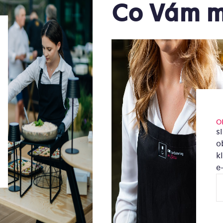
Co Vám m
O
s
o
k
e