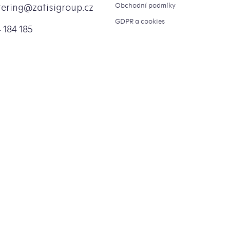
Obchodní podmíky
tering
@
zatisigroup.cz
GDPR a cookies
 184 185