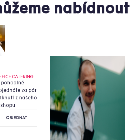
ůžeme nabídnout
FFICE CATERING
i pohodlně
bjednáte za pár
liknutí z našeho
-shopu
OBJEDNAT