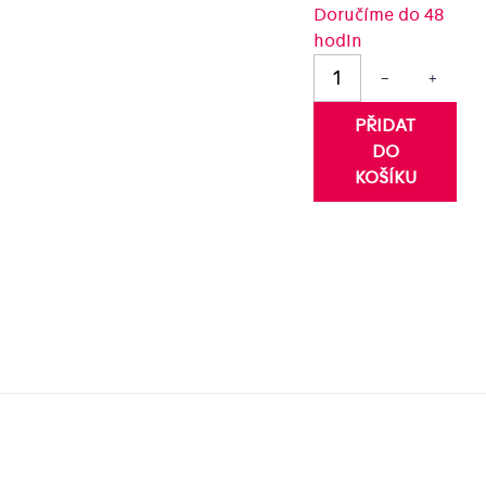
Doručíme do 48
hodin
ězdiček.
−
+
PŘIDAT
DO
KOŠÍKU