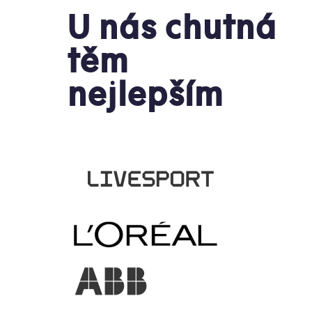
U nás chutná
těm
nejlepším