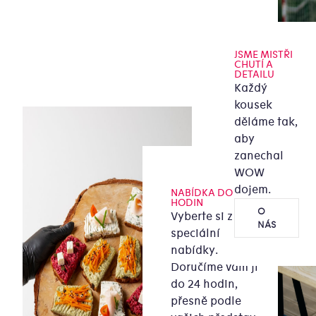
JSME MISTŘI
CHUTÍ A
DETAILU
Každý
kousek
děláme tak,
aby
zanechal
WOW
dojem.
NABÍDKA DO 24
HODIN
O
Vyberte si z naší
NÁS
speciální
nabídky.
Doručíme vám ji
do 24 hodin,
přesně podle