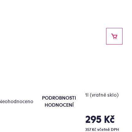
NÁKUPN
1l (vratné sklo)
PODROBNOSTI
Neohodnoceno
ůměrné
HODNOCENÍ
dnocení
oduktu
295 Kč
Měrná
cena:
357 Kč včetně DPH
0