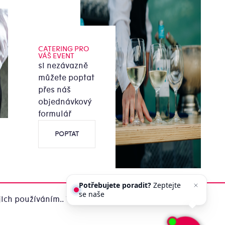
CATERING PRO
VÁŠ EVENT
si nezávazně
můžete poptat
přes náš
objednávkový
formulář
POPTAT
Potřebujete poradit?
Zeptejte
se našeho asistenta
Chettyho
.
ich používáním.. Více informací
zde
.