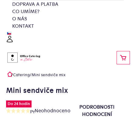
Přejít
DOPRAVA A PLATBA
na
CO UMÍME?
obsah
O NÁS
KONTAKT
Přihlášení
NÁKU
/
Catering
/
Mini sendviče mix
Domů
Mini sendviče mix
Do 24 hodin
PODROBNOSTI
Neohodnoceno
Průměrné
HODNOCENÍ
hodnocení
produktu
je