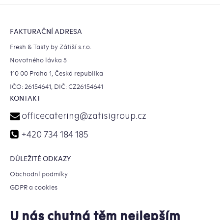
Zápatí
FAKTURAČNÍ ADRESA
Fresh & Tasty by Zátiší s.r.o.
Novotného lávka 5
110 00 Praha 1, Česká republika
IČO: 26154641, DIČ: CZ26154641
KONTAKT
officecatering
@
zatisigroup.cz
+420 734 184 185
DŮLEŽITÉ ODKAZY
Obchodní podmíky
GDPR a cookies
U nás chutná těm nejlepším